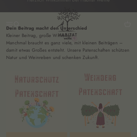
Zum Inhalt springen
Habitat Weine eG - Wolfgangs Weine
Menü
Suche
Waren
Dein Beitrag macht den Unterschied
Manchmal braucht es ganz viele, mit kleinen Beiträgen –
damit etwas Großes entsteht. Unsere Patenschaften schützen
Natur und Weinreben und schenken Zukunft.