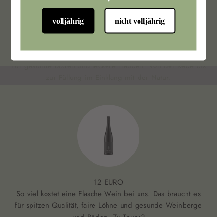
volljährig
nicht volljährig
ECOVIN BIO-WEIN
12 EURO
So viel kostet eine Flasche Wein bei uns. Das braucht es
für spitzen Qualität, faire Löhne und gesunde Weinberge