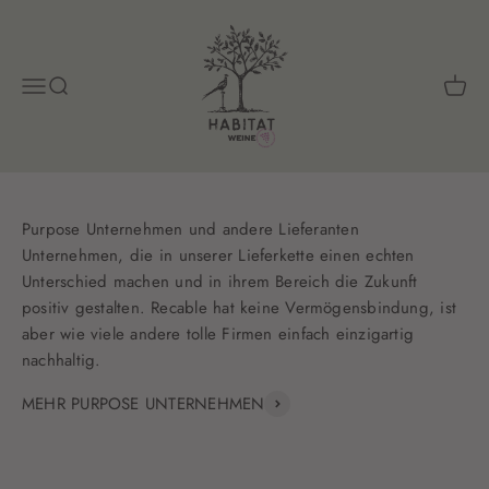
Zum Inhalt springen
Habitat Weine eG - Wolfgangs Weine
Menü
Suche
Waren
Unternehmen, die in unserer Lieferkette einen echten
Unterschied machen und in ihrem Bereich die Zukunft
positiv gestalten. Recable hat keine Vermögensbindung, ist
aber wie viele andere tolle Firmen einfach einzigartig
nachhaltig.
MEHR PURPOSE UNTERNEHMEN
wetell.de
Wildplastic.com