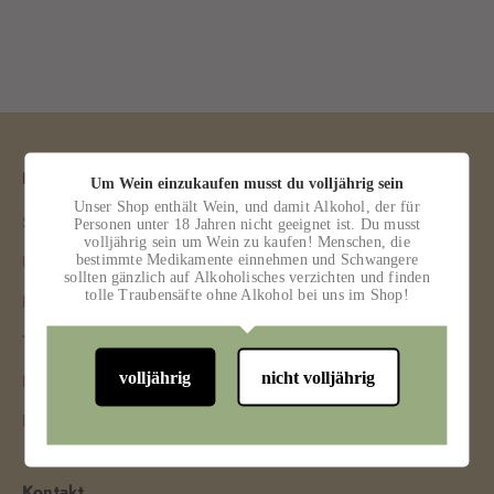
Hauptmenü
Bestellung widerrufen
Um Wein einzukaufen musst du volljährig sein
Unser Shop enthält Wein, und damit Alkohol, der für
Shop
Widerrufsformular
Personen unter 18 Jahren nicht geeignet ist. Du musst
volljährig sein um Wein zu kaufen! Menschen, die
bestimmte Medikamente einnehmen und Schwangere
Unsere Weine
sollten gänzlich auf Alkoholisches verzichten und finden
tolle Traubensäfte ohne Alkohol bei uns im Shop!
Purpose Genossenschaft
Termine
volljährig
nicht volljährig
Naturschutz
Freunde
Kontakt