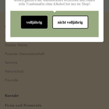
sollten gänzlich auf Alkoholisches verzichten und finden
tolle Traubensäfte ohne Alkohol bei uns im Shop!
volljährig
nicht volljährig
Hauptmenü
Bestellung widerrufen
Shop
Widerrufsformular
Unsere Weine
Purpose Genossenschaft
Termine
Naturschutz
Freunde
Kontakt
Firma und Firmensitz